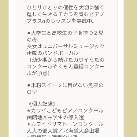
ひとりひとりの個性を大切に強く
逞しく生きるチカラを育むピアノ
プラスαのレッスンを実践中。
⚫︎大学生と高校生の子を持つ２児
の母
長女はユニバーサルミュージック
所属のバンドボーカル
（幼少期から続けたカワイうたの
コンクールやくもん童謡コンクー
ルが原点）
⚫︎米粉スイーツに目がない魚座の
Ｏ型
《個人記録》
✴︎カワイこどもピアノコンクール
函館地区中学生の部入選
✴︎カワイドリマトーンコンクール
大人の部入賞／北海道大会出場