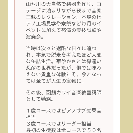
山や川の大自然で楽器を作り、コ
テージに泊まりながら夜まで音楽
三昧のレクレーション。本場のピ
アノ工場見学や寮祭など毎月のイ
ベントに加えて怒涛の実技試験や
演奏会。
当時は次々と過酷な日々に追わ
れ、本気で脱走を考えたほど大変
な缶詰生活。華やかさとは縁遠い
忍耐の世界だったが、他では味わ
えない貴重な体験こそ、今となっ
ては全てが人生の宝物に。
その後、函館カワイ音楽教室講師
として勤務。
１歳コースではピアノサブ効果音
担当
３歳コースではリーダー担当
最初の生徒数は全コースで５０名