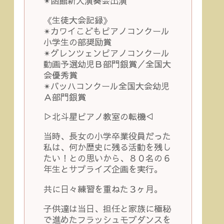
✴︎函館新人演奏会出演
《生徒大会記録》
✴︎カワイこどもピアノコンクール
小学生の部奨励賞
✴︎グレンツェンピアノコンクール
動画予選幼児Ｂ部門銀賞／全国大
会優秀賞
✴︎バッハコンクール全国大会幼児
Ａ部門銀賞
▷北斗星ピアノ教室の転機◁
当時、長女の小学卒業役員だった
私は、何か歴史に残る活動を残し
たい！との思いから、８０名の６
年生とサプライズ企画を実行。
共に日々練習を重ねた３ヶ月。
子供達は当日、担任と家族に極秘
で進めたフラッシュモブダンスを