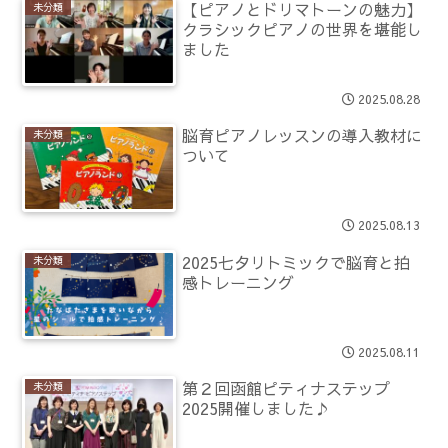
【ピアノとドリマトーンの魅力】
未分類
クラシックピアノの世界を堪能し
ました
2025.08.28
脳育ピアノレッスンの導入教材に
未分類
ついて
2025.08.13
2025七夕リトミックで脳育と拍
未分類
感トレーニング
2025.08.11
第２回函館ピティナステップ
未分類
2025開催しました♪